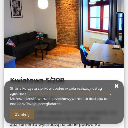
Kwiatowa 5/208
Strona korzysta z plików cookie w celu realizacji usług
miejsc: 4
zgodnie z
POLITYKA PRYWATNOŚCI I COOKIES SERWISU
.
96,05 zł
Możesz określić warunki przechowywania lub dostępu do
Cena już od
cookie w Twojej przeglądarce.
Apartament 208 znajduje się na drugim piętrze, ma
Zamknij
39 m2 i jest przeznaczony dla 4 osób. Okna
apartamentu wychodzą na ciche podwórko