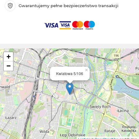
Gwarantujemy pełne bezpieczeństwo transakcji
+
−
×
Kwiatowa 5/106
Leaflet
| ©
OpenStreetMap
contributors